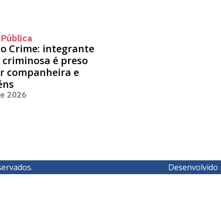
 Pública
o Crime: integrante
 criminosa é preso
er companheira e
féns
de 2026
servados.
Desenvolvido