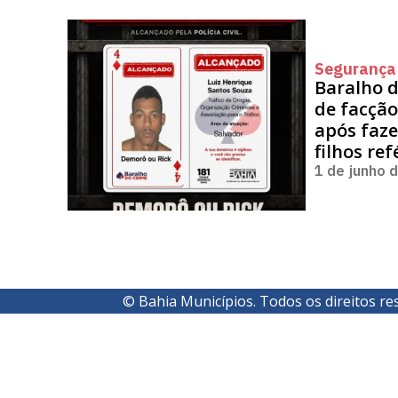
Segurança
Baralho d
de facção
após faz
filhos re
1 de junho 
© Bahia Municípios. Todos os direitos re