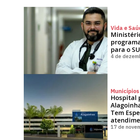
Vida e Saú
Ministéri
programa
para o SU
4 de dezem
Municípios
Hospital 
Alagoinha
Tem Espec
atendime
17 de nove