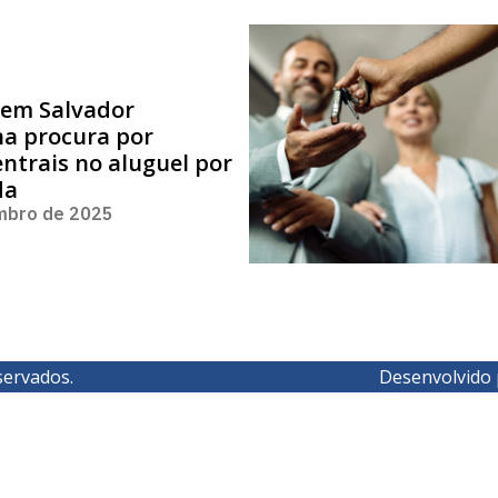
 em Salvador
na procura por
entrais no aluguel por
da
mbro de 2025
servados.
Desenvolvido