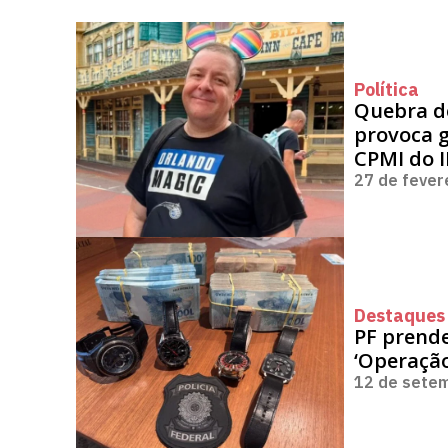
Política
Quebra de
provoca 
CPMI do 
27 de fever
Destaques 
PF prende
‘Operaçã
12 de sete