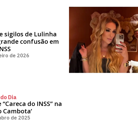
 sigilos de Lulinha
grande confusão em
INSS
eiro de 2026
do Dia
 “Careca do INSS” na
o Cambota’
mbro de 2025