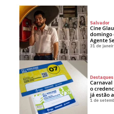
Salvador
Cine Glau
domingo 
Agente S
31 de janei
Destaques 
Carnaval 
o credenc
já estão 
1 de setem