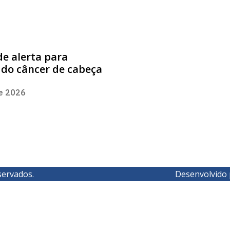
de alerta para
 do câncer de cabeça
o
de 2026
servados.
Desenvolvido