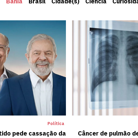
Bahia
Brasil
Cidade(s)
Ciência
Curiosid
Política
tido pede cassação da
Câncer de pulmão de