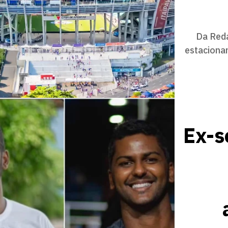
Da Reda
estaciona
Ex-s