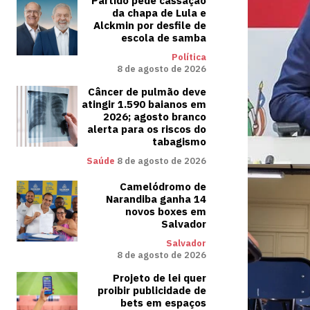
Partido pede cassação
da chapa de Lula e
Alckmin por desfile de
escola de samba
Política
8 de agosto de 2026
Câncer de pulmão deve
atingir 1.590 baianos em
2026; agosto branco
alerta para os riscos do
tabagismo
Saúde
8 de agosto de 2026
Camelódromo de
Narandiba ganha 14
novos boxes em
Salvador
Salvador
8 de agosto de 2026
Projeto de lei quer
proibir publicidade de
bets em espaços