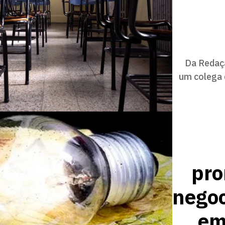
Da Redaçã
um colega 
pro
negoc
em