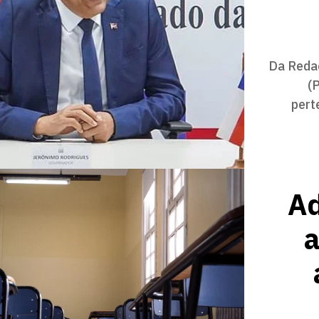
Da Reda
(
pert
Ad
a