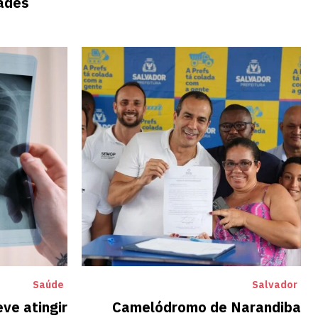
ades
Saúde
Salvador
ve atingir
Camelódromo de Narandiba