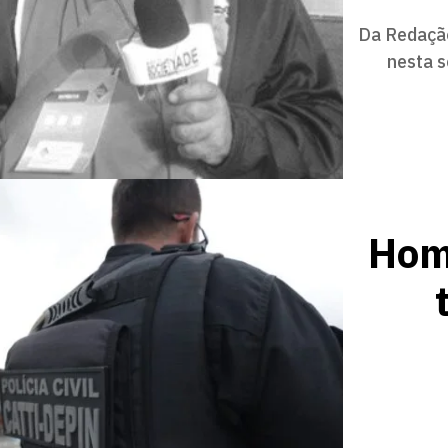
Da Redação
nesta s
Hom