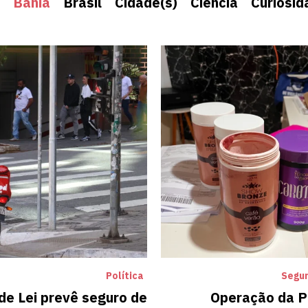
Bahia
Brasil
Cidade(s)
Ciência
Curiosid
Política
Segur
de Lei prevê seguro de
Operação da Po