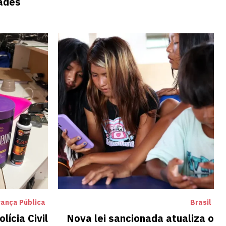
ades
ança Pública
Brasil
lícia Civil
Nova lei sancionada atualiza o