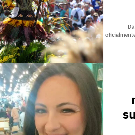
Da
oficialmente
su