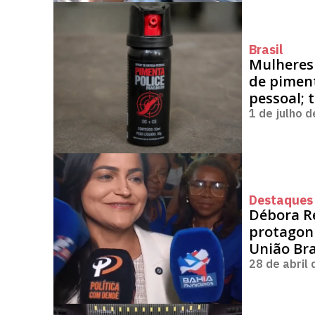
Brasil
Mulheres
de pimen
pessoal; 
1 de julho 
Destaques 
Débora R
protagon
União Bra
28 de abril