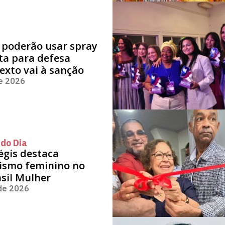
 poderão usar spray
ta para defesa
texto vai à sanção
de 2026
do Dia
égis destaca
ismo feminino no
sil Mulher
 de 2026