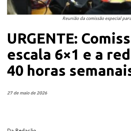
Reunião da comissão especial par
URGENTE: Comissã
escala 6×1 e a re
40 horas semanai
27 de maio de 2026