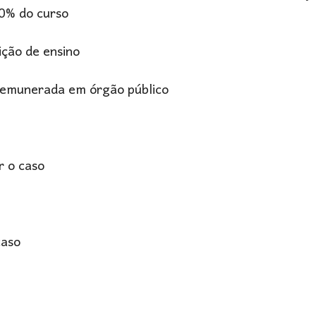
50% do curso
ição de ensino
 remunerada em órgão público
or o caso
caso