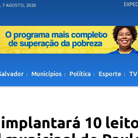
EXPE
, 7 AGOSTO, 2026
Salvador
Municípios
Política
Esporte
TV
implantará 10 leit