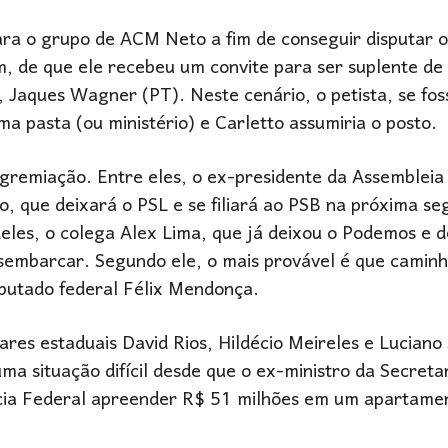
para o grupo de ACM Neto a fim de conseguir disputar 
, de que ele recebeu um convite para ser suplente de
Jaques Wagner (PT). Neste cenário, o petista, se foss
ma pasta (ou ministério) e Carletto assumiria o posto.
gremiação. Entre eles, o ex-presidente da Assembleia 
, que deixará o PSL e se filiará ao PSB na próxima s
 deles, o colega Alex Lima, que já deixou o Podemos e 
esembarcar. Segundo ele, o mais provável é que camin
putado federal Félix Mendonça.
es estaduais David Rios, Hildécio Meireles e Luciano
ma situação difícil desde que o ex-ministro da Secreta
lícia Federal apreender R$ 51 milhões em um apartamen