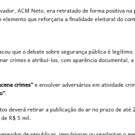
lvador, ACM Neto, era retratado de forma positiva na 
elemento que reforçaria a finalidade eleitoral do con
cou que o debate sobre segurança pública é legítimo
enar crimes e atribuí-los, com aparência documental, a
encena crimes”
e envolver adversários em atividade cri
o”
.
os deverá retirar a publicação do ar no prazo de até 
 de R$ 5 mil.
vereador de republicar, impulsionar ou readaptar o m