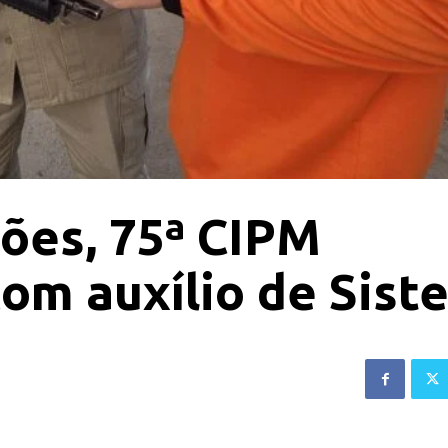
ções, 75ª CIPM
com auxílio de Sist