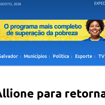
EXPE
AGOSTO, 2026
Salvador
Municípios
Política
Esporte
TV
Allione para retorn