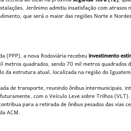
ta técnica ao local na próxima
segunda-feira (12)
, qua
nstalações. Jerônimo admitiu insatisfação com atrasos 
dimento, que será o maior das regiões Norte e Norde
ada (PPP), a nova Rodoviária recebeu
investimento est
il metros quadrados, sendo 70 mil metros quadrados d
o da estrutura atual, localizada na região do Iguatemi
da de transporte, reunindo ônibus intermunicipais, in
futuramente, com o Veículo Leve sobre Trilhos (VLT).
ntribua para a retirada de ônibus pesados das vias ce
nida ACM.