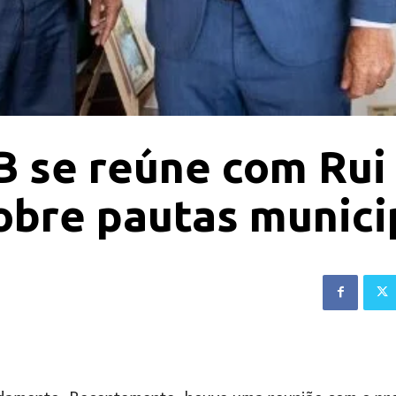
B se reúne com Rui
obre pautas munici